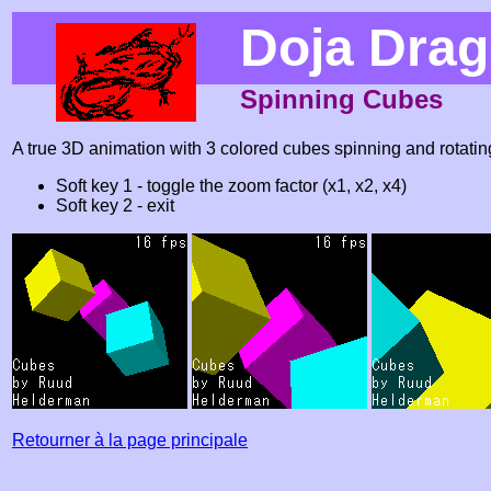
Doja Dra
Spinning Cubes
A true 3D animation with 3 colored cubes spinning and rotatin
Soft key 1 - toggle the zoom factor (x1, x2, x4)
Soft key 2 - exit
Retourner à la page principale