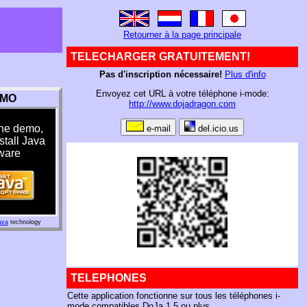
Retourner à la page principale
TELECHARGER GRATUITEMENT!
Pas d'inscription nécessaire!
Plus d'info
Envoyez cet URL à votre téléphone i-mode:
MO
http://www.dojadragon.com
the demo,
e-mail
del.icio.us
stall Java
ware
ava
technology
TELEPHONES
Cette application fonctionne sur tous les téléphones i-
mode compatibles DoJa 1.5 ou plus.