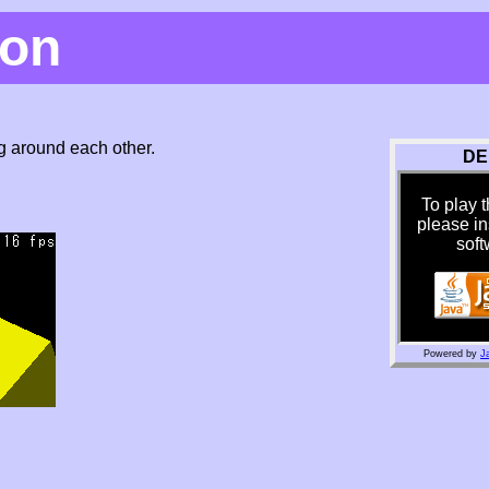
gon
g around each other.
DE
To play 
please in
soft
Powered by
J